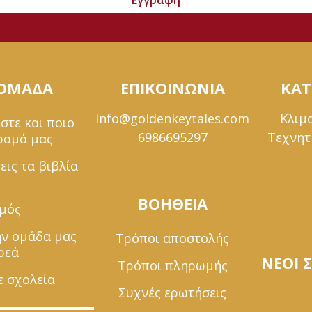
Εγγραφή
 ΟΜΑΔΑ
ΕΠΙΚΟΙΝΩΝΙΑ
ΚΑΤ
info@goldenkeytales.com
Κλιμ
στε και ποιο
6986695297
Τεχνητ
όραμά μας
εις τα βιβλία
ΒΟΗΘΕΙΑ
σμός
ην ομάδα μας
Τρόποι αποστολής
ρεά
ΝΕΟΙ 
Τρόποι πληρωμής
ε σχολεία
Συχνές ερωτήσεις