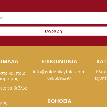
Εγγραφή
 ΟΜΑΔΑ
ΕΠΙΚΟΙΝΩΝΙΑ
ΚΑΤ
info@goldenkeytales.com
Κλιμ
στε και ποιο
6986695297
Τεχνητ
όραμά μας
εις τα βιβλία
ΒΟΗΘΕΙΑ
σμός