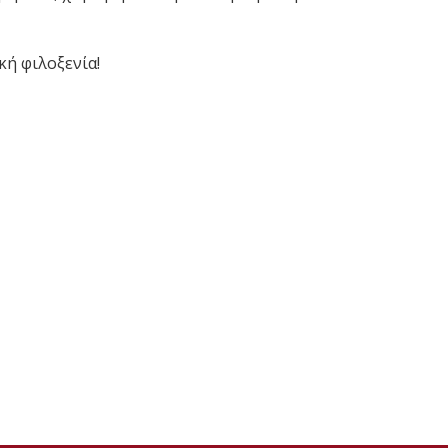
κή φιλοξενία!